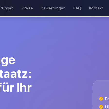
stungen
Preise
Bewertungen
FAQ
Kontakt
age
taatz:
ür Ihr
Fa
Üb