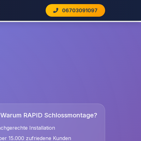
06703091097
Warum RAPID Schlossmontage?
chgerechte Installation
er 15.000 zufriedene Kunden