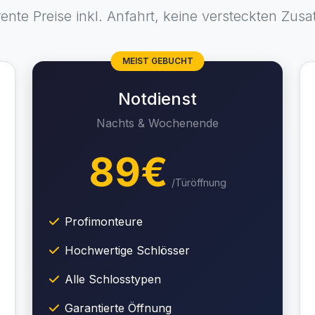
ente Preise inkl. Anfahrt, keine versteckten Zusa
MEIST GEBUCHT
Notdienst
Nachts & Wochenende
89€
/Türöffnung
Profimonteure
Hochwertige Schlösser
Alle Schlosstypen
Garantierte Öffnung