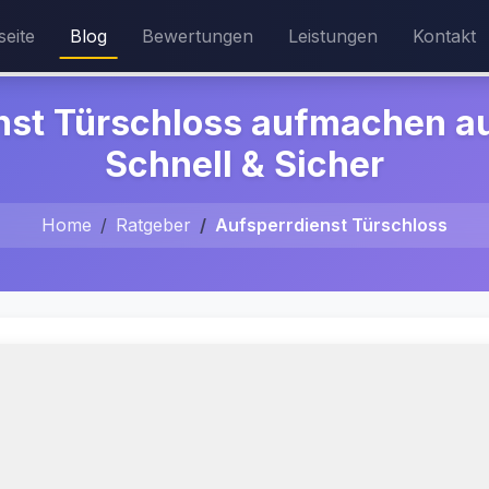
seite
Blog
Bewertungen
Leistungen
Kontakt
nst Türschloss aufmachen a
Schnell & Sicher
Home
Ratgeber
Aufsperrdienst Türschloss