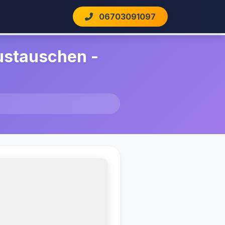
06703091097
ustauschen -