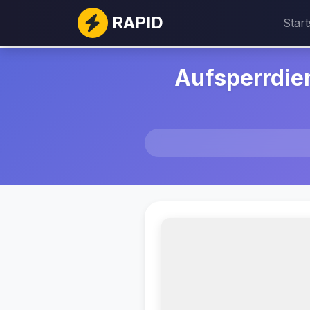
RAPID
Start
Aufsperrdie