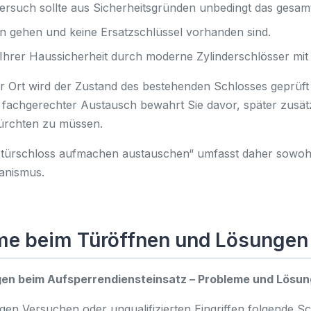
rsuch sollte aus Sicherheitsgründen unbedingt das gesamt
n gehen und keine Ersatzschlüssel vorhanden sind.
 Ihrer Haussicherheit durch moderne Zylinderschlösser mi
r Ort wird der Zustand des bestehenden Schlosses geprüft 
fachgerechter Austausch bewahrt Sie davor, später zusät
ürchten zu müssen.
t türschloss aufmachen austauschen“ umfasst daher sowohl
anismus.
me beim Türöffnen und Lösungen
en beim Aufsperrendiensteinsatz – Probleme und Lösun
igen Versuchen oder unqualifizierten Eingriffen folgende Sc