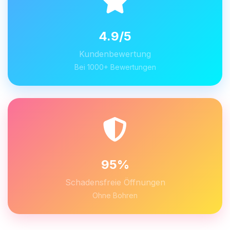
4.9/5
Kundenbewertung
Bei 1000+ Bewertungen
95%
Schadensfreie Öffnungen
Ohne Bohren