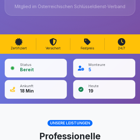
Mitglied im Österreichischen Schlüsseldienst-Verband
Zertifiziert
Versichert
Festpreis
24/7
Status
Monteure
Bereit
5
Ankunft
Heute
18
Min
19
UNSERE LEISTUNGEN
Professionelle