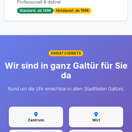
Professionell & diskret
Standard: ab 149€
Notdienst: ab 199€
EINSATZGEBIETE
Wir sind in ganz Galtür für Sie
da
Rund um die Uhr erreichbar in allen Stadtteilen Galtürs.
Zentrum
Wirl