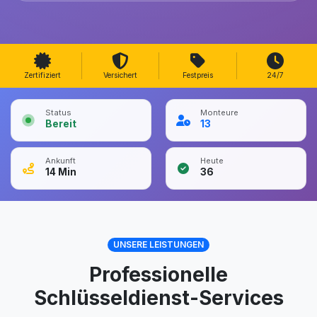
Zertifiziert
Versichert
Festpreis
24/7
Status
Monteure
Bereit
13
Ankunft
Heute
14
Min
36
UNSERE LEISTUNGEN
Professionelle
Schlüsseldienst-Services