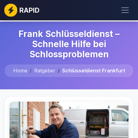
RAPID
Frank Schlüsseldienst –
Schnelle Hilfe bei
Schlossproblemen
Home
Ratgeber
Schlüsseldienst Frankfurt