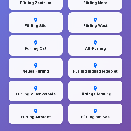
Fürling Zentrum
Fürling Nord
Fürling Süd
Fürling West
Fürling Ost
Alt-Fürling
Neues Fürling
Fürling Industriegebiet
Fürling Villenkolonie
Fürling Siedlung
Fürling Altstadt
Fürling am See