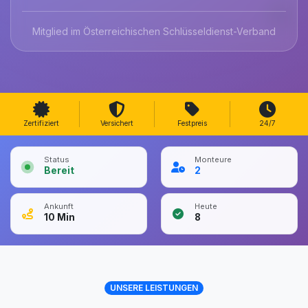
Mitglied im Österreichischen Schlüsseldienst-Verband
Zertifiziert
Versichert
Festpreis
24/7
Status
Monteure
Bereit
2
Ankunft
Heute
10
Min
8
UNSERE LEISTUNGEN