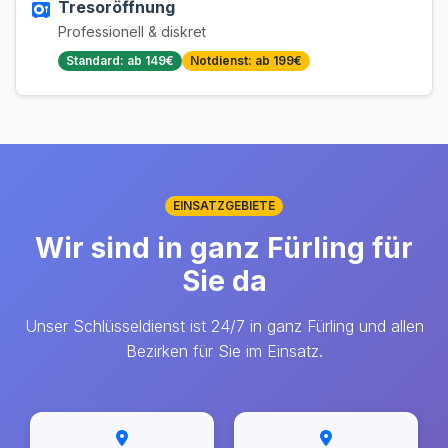
Tresoröffnung
Professionell & diskret
Standard: ab 149€
Notdienst: ab 199€
EINSATZGEBIETE
Wir sind in ganz Fürling für
Sie da
Unser Schlüsseldienst ist 24/7 in ganz Fürling und allen
Bezirken für Sie im Einsatz.