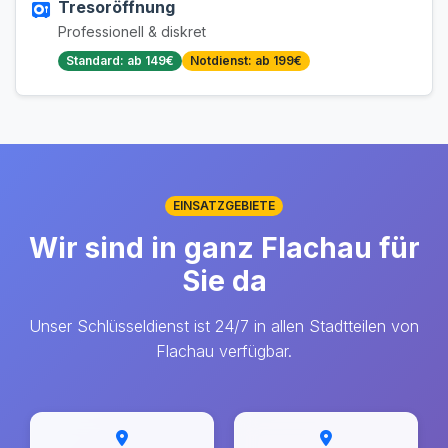
Tresoröffnung
Professionell & diskret
Standard: ab 149€
Notdienst: ab 199€
EINSATZGEBIETE
Wir sind in ganz Flachau für
Sie da
Unser Schlüsseldienst ist 24/7 in allen Stadtteilen von
Flachau verfügbar.