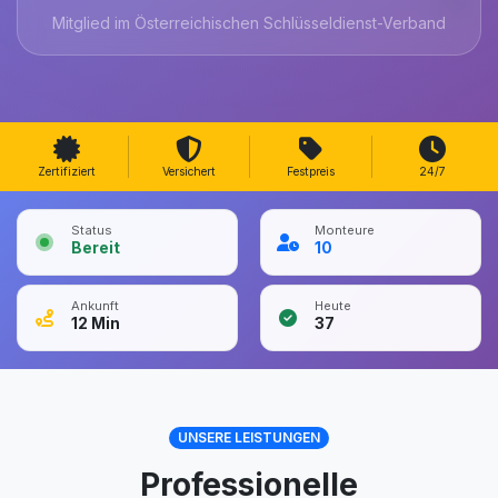
Mitglied im Österreichischen Schlüsseldienst-Verband
Zertifiziert
Versichert
Festpreis
24/7
Status
Monteure
Bereit
10
Ankunft
Heute
12
Min
37
UNSERE LEISTUNGEN
Professionelle