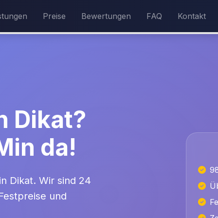
stungen
Preise
Bewertungen
FAQ
Kontakt
n Dikat?
 Min da!
9
in Dikat. Wir sind 24
Üb
 Festpreise und
Fe
Ze