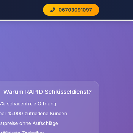
06703091097
Warum RAPID Schlüsseldienst?
8% schadenfreie Öffnung
er 15.000 zufriedene Kunden
stpreise ohne Aufschläge
rtifizierte Techniker