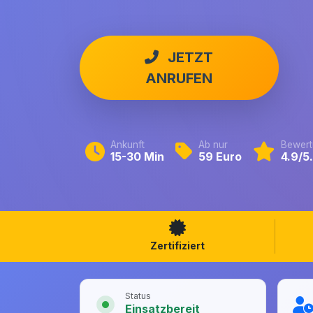
JETZT
ANRUFEN
Ankunft
Ab nur
Bewert
15-30 Min
59 Euro
4.9/5
Zertifiziert
Status
Einsatzbereit