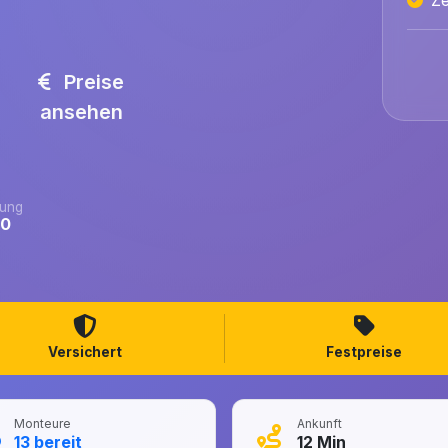
Preise
ansehen
ung
.0
Versichert
Festpreise
Monteure
Ankunft
13
bereit
12
Min