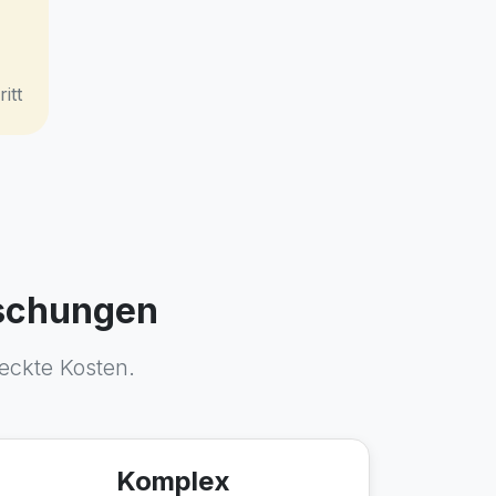
itt
aschungen
teckte Kosten.
Komplex