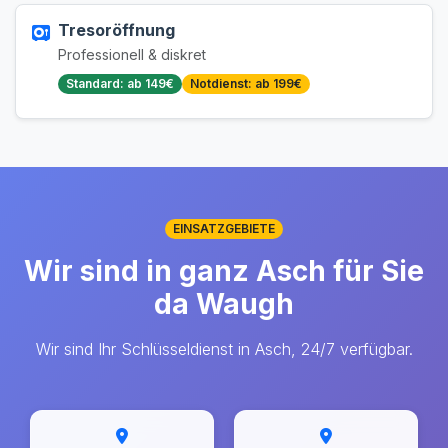
Tresoröffnung
Professionell & diskret
Standard: ab 149€
Notdienst: ab 199€
EINSATZGEBIETE
Wir sind in ganz Asch für Sie
da Waugh
Wir sind Ihr Schlüsseldienst in Asch, 24/7 verfügbar.