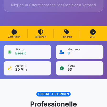
Mitglied im Österreichischen Schlüsseldienst-Verband
Zertifiziert
Versichert
Festpreis
24/7
Status
Monteure
Bereit
8
Ankunft
Heute
20
Min
53
UNSERE LEISTUNGEN
Professionelle