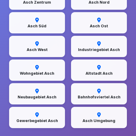
Asch Zentrum
Asch Nord
Asch Süd
Asch Ost
Asch West
Industriegebiet Asch
Wohngebiet Asch
Altstadt Asch
Neubaugebiet Asch
Bahnhofsviertel Asch
Gewerbegebiet Asch
Asch Umgebung