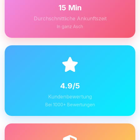
15 Min
Durchschnittliche Ankunftszeit
In ganz Asch
4.9/5
Kundenbewertung
Bei 1000+ Bewertungen