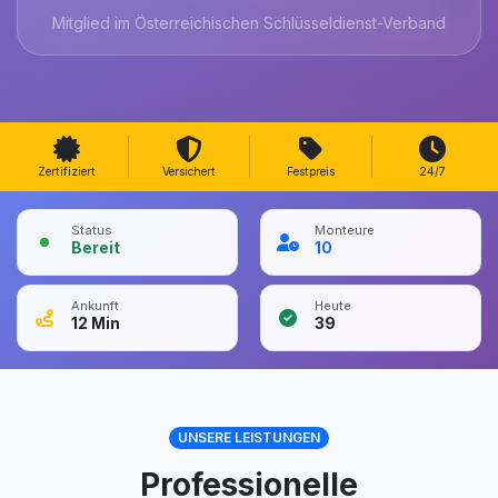
Mitglied im Österreichischen Schlüsseldienst-Verband
Zertifiziert
Versichert
Festpreis
24/7
Status
Monteure
Bereit
10
Ankunft
Heute
12
Min
39
UNSERE LEISTUNGEN
Professionelle