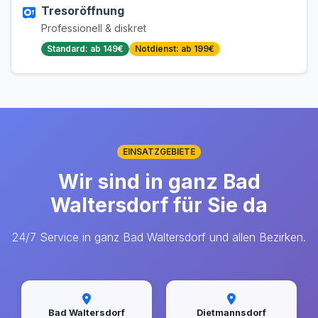
Tresoröffnung
Professionell & diskret
Standard: ab 149€
Notdienst: ab 199€
EINSATZGEBIETE
Wir sind in ganz Bad
Waltersdorf für Sie da
24/7 Service in ganz Bad Waltersdorf und allen Bezirken.
Bad Waltersdorf
Dietmannsdorf