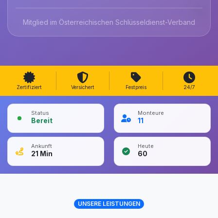
Mitglied im Österreichischen Schlüsseldienst-Verband
Zertifiziert
Versichert
Festpreis
24/7
Status
Monteure
Bereit
11
Ankunft
Heute
21
Min
60
UNSERE LEISTUNGEN