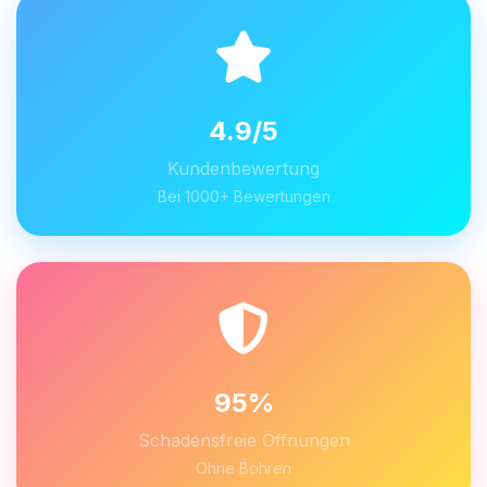
4.9/5
Kundenbewertung
Bei 1000+ Bewertungen
95%
Schadensfreie Öffnungen
Ohne Bohren