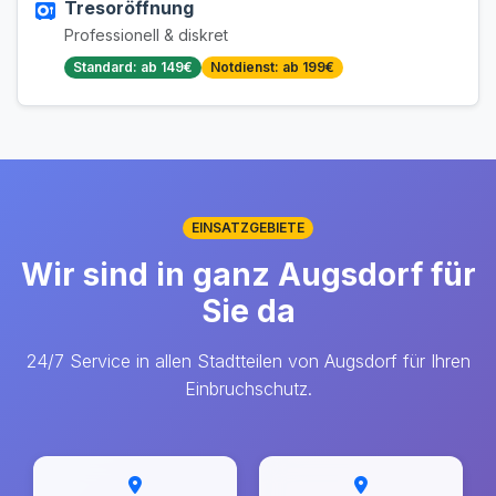
Tresoröffnung
Professionell & diskret
Standard: ab 149€
Notdienst: ab 199€
EINSATZGEBIETE
Wir sind in ganz Augsdorf für
Sie da
24/7 Service in allen Stadtteilen von Augsdorf für Ihren
Einbruchschutz.