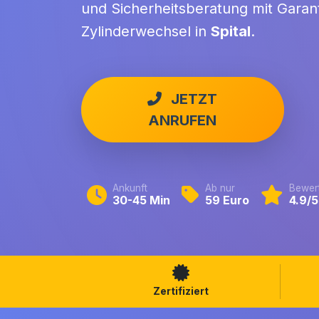
und Sicherheitsberatung mit Garant
Zylinderwechsel in
Spital
.
JETZT
ANRUFEN
Ankunft
Ab nur
Bewer
30-45 Min
59 Euro
4.9/5
Zertifiziert