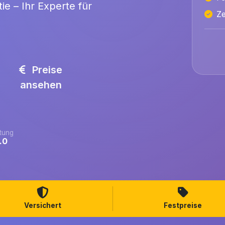
ie – Ihr Experte für
Ze
Preise
ansehen
tung
.0
Versichert
Festpreise