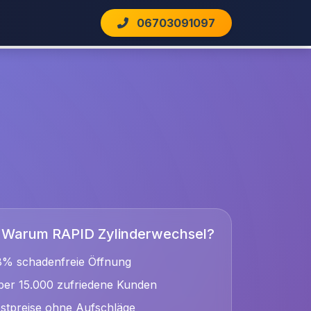
06703091097
Warum RAPID Zylinderwechsel?
8% schadenfreie Öffnung
er 15.000 zufriedene Kunden
stpreise ohne Aufschläge