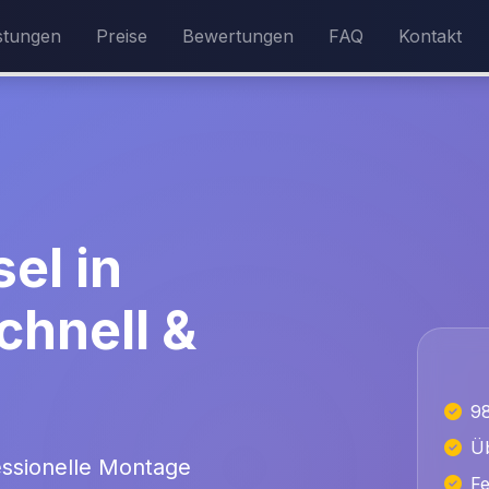
stungen
Preise
Bewertungen
FAQ
Kontakt
el in
chnell &
9
Üb
essionelle Montage
Fe