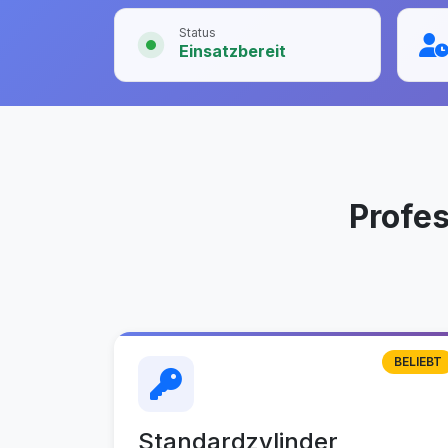
Status
Einsatzbereit
Profe
BELIEBT
Standardzylinder