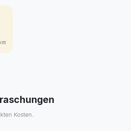
itt
erraschungen
ckten Kosten.