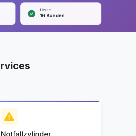
Heute
16
Kunden
rvices
Notfallzylinder