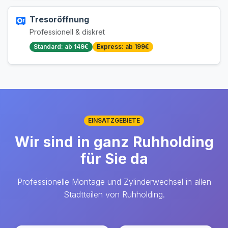
Tresoröffnung
Professionell & diskret
Standard: ab 149€
Express: ab 199€
EINSATZGEBIETE
Wir sind in ganz Ruhholding
für Sie da
Professionelle Montage und Zylinderwechsel in allen
Stadtteilen von Ruhholding.