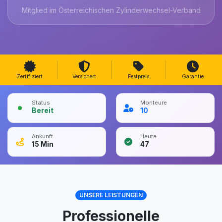
Mitglied im Österreichischen Zylinderwechsel-Verband
Zertifiziert
Versichert
Festpreis
Garantie
Status
Monteure
Bereit
10
Ankunft
Heute
15
Min
47
UNSERE LEISTUNGEN
Professionelle