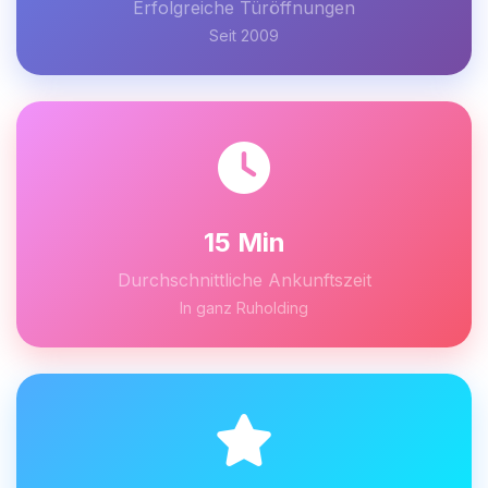
Erfolgreiche Türöffnungen
Seit 2009
15 Min
Durchschnittliche Ankunftszeit
In ganz Ruholding