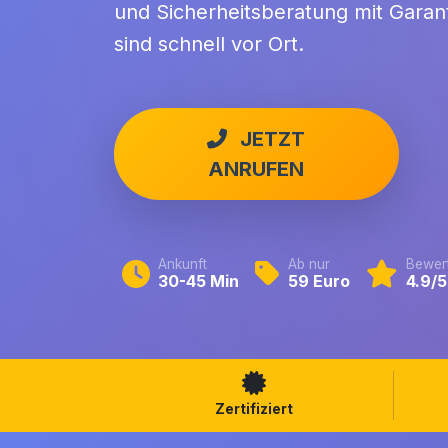
und Sicherheitsberatung mit Garant
sind schnell vor Ort.
JETZT
ANRUFEN
Ankunft
Ab nur
Bewer
30-45 Min
59 Euro
4.9/5
Zertifiziert