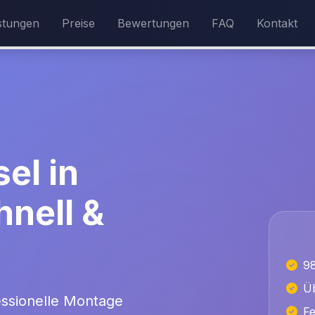
stungen
Preise
Bewertungen
FAQ
Kontakt
el in
hnell &
9
Üb
essionelle Montage
Fe