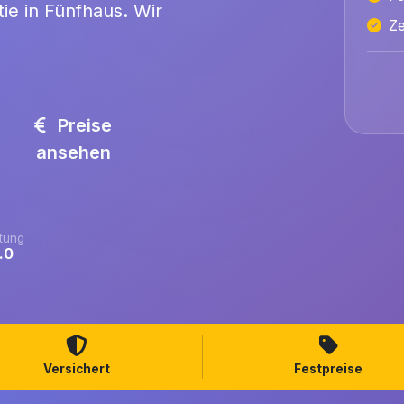
ie in Fünfhaus. Wir
Ze
Preise
ansehen
tung
.0
Versichert
Festpreise