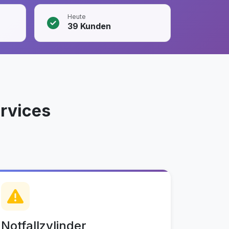
Heute
39
Kunden
rvices
Notfallzylinder