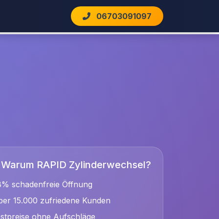
06703091097
Warum RAPID Zylinderwechsel?
8% schadenfreie Öffnung
er 15.000 zufriedene Kunden
stpreise ohne Aufschläge