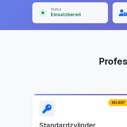
Status
Einsatzbereit
Profe
BELIEBT
Standardzylinder