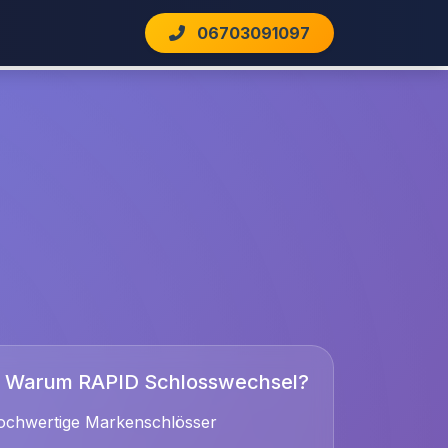
06703091097
Warum RAPID Schlosswechsel?
ochwertige Markenschlösser