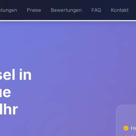
stungen
Preise
Bewertungen
FAQ
Kontakt
el in
ue
Ihr
H