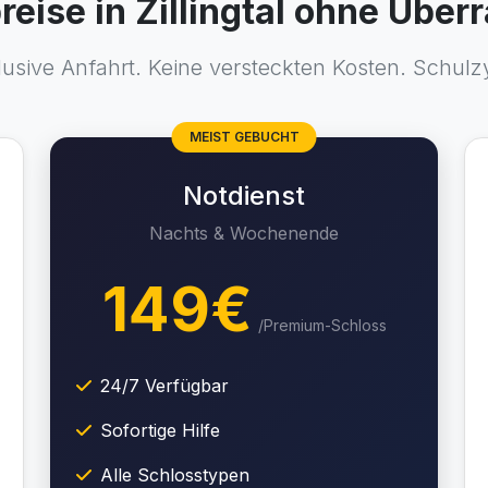
preise in Zillingtal ohne Übe
lusive Anfahrt. Keine versteckten Kosten. Schul
MEIST GEBUCHT
Notdienst
Nachts & Wochenende
149€
/Premium-Schloss
24/7 Verfügbar
Sofortige Hilfe
Alle Schlosstypen