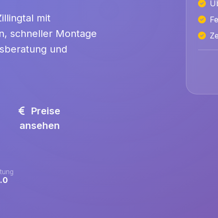
Üb
llingtal mit
Fe
n, schneller Montage
Ze
itsberatung und
Preise
ansehen
tung
.0