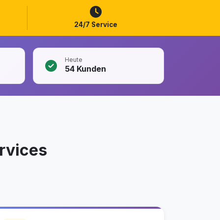
24/7 Service
Heute
54
Kunden
rvices