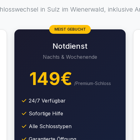
hlosswechsel in Sulz im Wienerwald, inklusive A
MEIST GEBUCHT
Notdienst
Nachts & Wochenende
149€
/Premium-Schloss
24/7 Verfügbar
Sofortige Hilfe
Alle Schlosstypen
Garantierte Öffnung