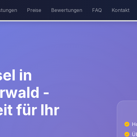
stungen
Preise
Bewertungen
FAQ
Kontakt
el in
rwald -
t für Ihr
H
Üb