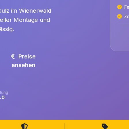
Fe
 Sulz im Wienerwald
Ze
neller Montage und
ässig.
Preise
ansehen
tung
.0