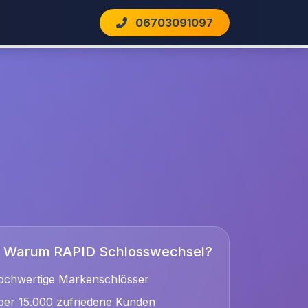
06703091097
Warum RAPID Schlosswechsel?
ochwertige Markenschlösser
er 15.000 zufriedene Kunden