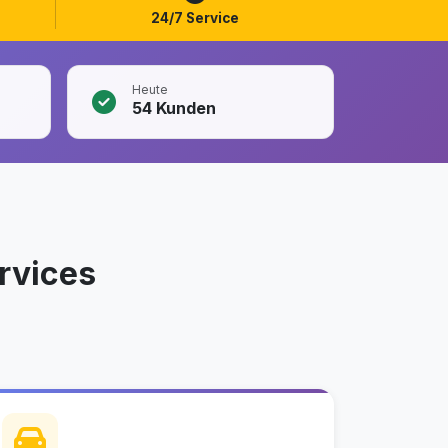
24/7 Service
Heute
54
Kunden
rvices