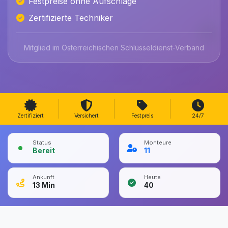
Festpreise ohne Aufschläge
Zertifizierte Techniker
Mitglied im Österreichischen Schlüsseldienst-Verband
Zertifiziert
Versichert
Festpreis
24/7
Status
Monteure
Bereit
11
Ankunft
Heute
13
Min
40