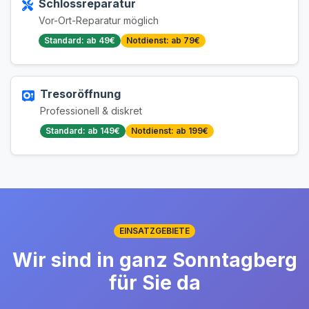
Schlossreparatur
Vor-Ort-Reparatur möglich
Standard: ab 49€
Notdienst: ab 79€
Tresoröffnung
Professionell & diskret
Standard: ab 149€
Notdienst: ab 199€
EINSATZGEBIETE
Wir sind in ganz Sonntagberg
für Sie da