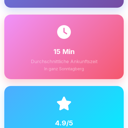
15 Min
Durchschnittliche Ankunftszeit
In ganz Sonntagberg
4.9/5