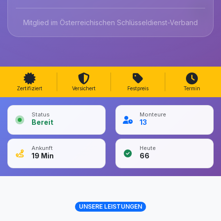
Mitglied im Österreichischen Schlüsseldienst-Verband
Zertifiziert
Versichert
Festpreis
Termin
Status
Monteure
Bereit
13
Ankunft
Heute
19
Min
66
UNSERE LEISTUNGEN