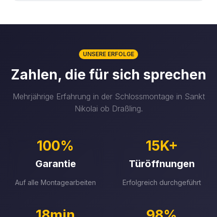
UNSERE ERFOLGE
Zahlen, die für sich sprechen
Mehrjährige Erfahrung in der Schlossmontage in Sankt
Nikolai ob Draßling.
100%
15K+
Garantie
Türöffnungen
Auf alle Montagearbeiten
Erfolgreich durchgeführt
18min
98%