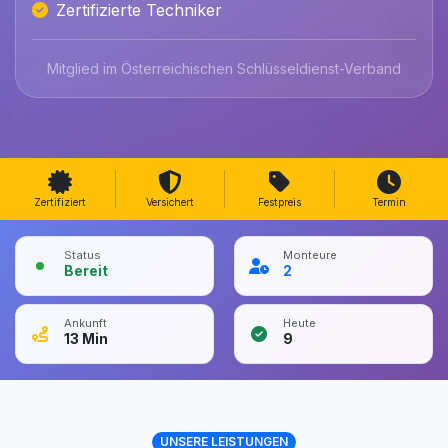
Zertifizierte Techniker
Mitglied im Österreichischen Schlüsseldienst-Verband
Zertifiziert
Versichert
Festpreis
Termin
Status
Monteure
Bereit
2
Ankunft
Heute
13
Min
9
UNSERE LEISTUNGEN