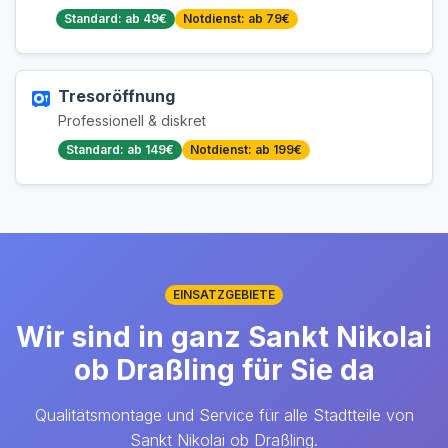
Standard: ab 49€
Notdienst: ab 79€
Tresoröffnung
Professionell & diskret
Standard: ab 149€
Notdienst: ab 199€
EINSATZGEBIETE
Wir sind in ganz Sankt Nikolai
ob Draßling für Sie da
Qualitätsmontage und Service für alle Stadtteile von
Sankt Nikolai ob Draßling.