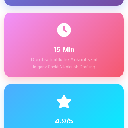
15 Min
Durchschnittliche Ankunftszeit
In ganz Sankt Nikolai ob Draßling
4.9/5