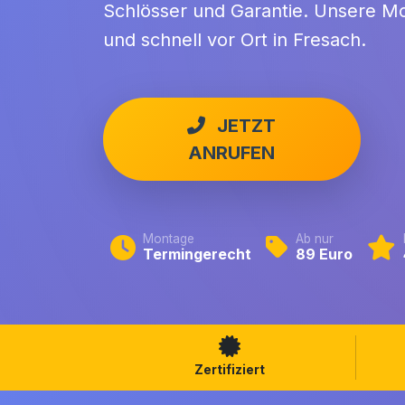
Schlösser und Garantie. Unsere Mon
und schnell vor Ort in Fresach.
JETZT
ANRUFEN
Montage
Ab nur
Termingerecht
89 Euro
Zertifiziert