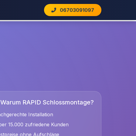
06703091097
Warum RAPID Schlossmontage?
chgerechte Installation
er 15.000 zufriedene Kunden
stpreise ohne Aufschläge