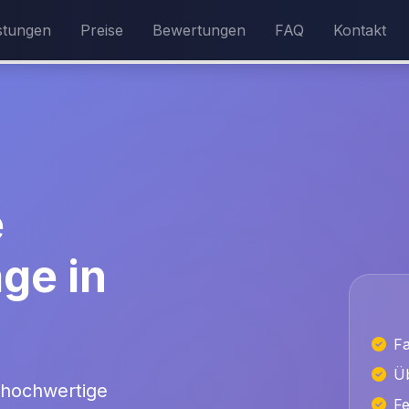
stungen
Preise
Bewertungen
FAQ
Kontakt
e
ge in
Fa
Üb
 hochwertige
Fe