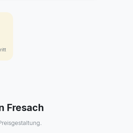
itt
in Fresach
Preisgestaltung.