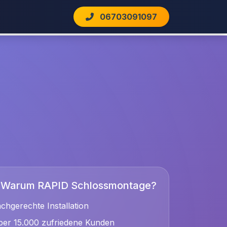
06703091097
Warum RAPID Schlossmontage?
chgerechte Installation
er 15.000 zufriedene Kunden