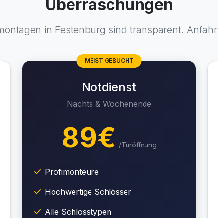
Überraschungen
ontagen in Festenburg sind transparent. Anfahrt
MEIST GEBUCHT
Notdienst
Nachts & Wochenende
89€
/Türöffnung
Profimonteure
Hochwertige Schlösser
Alle Schlosstypen