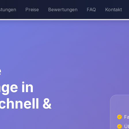
stungen
Preise
Bewertungen
FAQ
Kontakt
e
ge in
chnell &
Fa
Üb