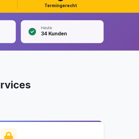
Termingerecht
Heute
34
Kunden
rvices