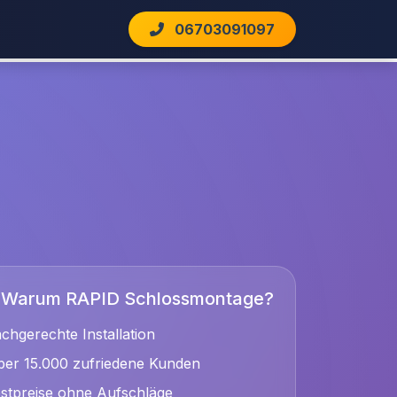
06703091097
Warum RAPID Schlossmontage?
chgerechte Installation
er 15.000 zufriedene Kunden
stpreise ohne Aufschläge