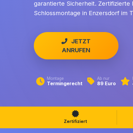
garantierte Sicherheit. Zertifiziert
Schlossmontage in Enzersdorf im T
JETZT
ANRUFEN
Montage
Ab nur
Termingerecht
89 Euro
Zertifiziert