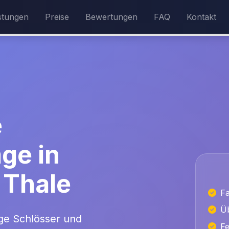
stungen
Preise
Bewertungen
FAQ
Kontakt
e
ge in
 Thale
Fa
Üb
ge Schlösser und
Fe