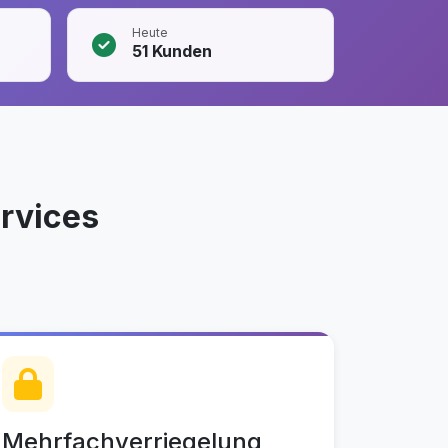
Heute
51
Kunden
rvices
Mehrfachverriegelung