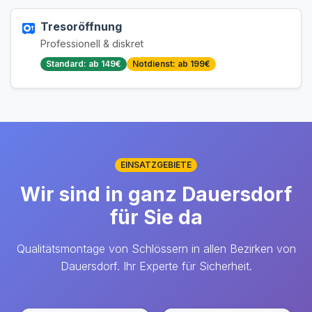
Tresoröffnung
Professionell & diskret
Standard: ab 149€
Notdienst: ab 199€
EINSATZGEBIETE
Wir sind in ganz Dauersdorf
für Sie da
Qualitätsmontage von Schlössern in allen Bezirken von
Dauersdorf. Ihr Experte für Sicherheit.