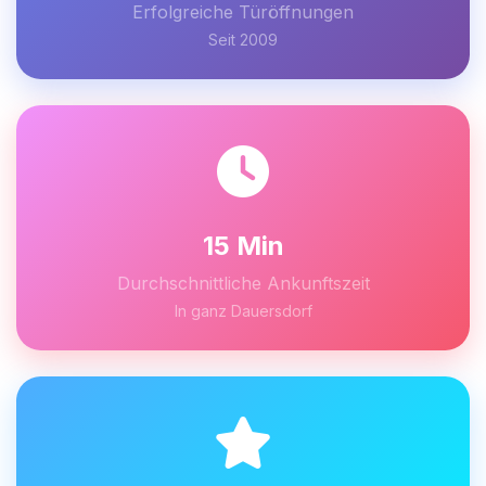
Erfolgreiche Türöffnungen
Seit 2009
15 Min
Durchschnittliche Ankunftszeit
In ganz Dauersdorf