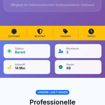
Mitglied im Österreichischen Schlüsseldienst-Verband
Zertifiziert
Versichert
Festpreis
Termin
Status
Monteure
Bereit
3
Ankunft
Heute
14
Min
68
UNSERE LEISTUNGEN
Professionelle