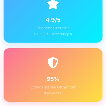
4.9/5
Kundenbewertung
Bei 1000+ Bewertungen
95%
Schadensfreie Öffnungen
Ohne Bohren