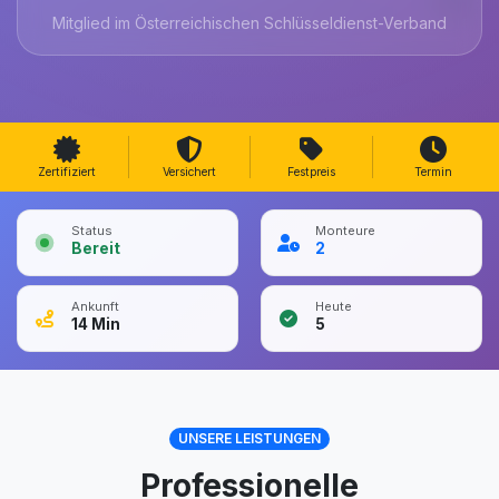
Mitglied im Österreichischen Schlüsseldienst-Verband
Zertifiziert
Versichert
Festpreis
Termin
Status
Monteure
Bereit
2
Ankunft
Heute
14
Min
5
UNSERE LEISTUNGEN
Professionelle