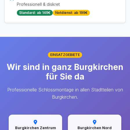
Professionell & diskret
Standard: ab 149€
Notdienst: ab 199€
EINSATZGEBIETE
Wir sind in ganz Burgkirchen
für Sie da
Professionelle Schlossmontage in allen Stadtteilen von
Burgkirchen.
Burgkirchen Zentrum
Burgkirchen Nord