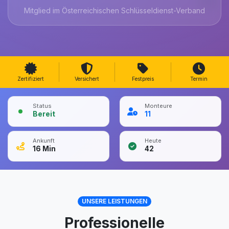
Mitglied im Österreichischen Schlüsseldienst-Verband
Zertifiziert
Versichert
Festpreis
Termin
Status
Monteure
Bereit
11
Ankunft
Heute
16
Min
42
UNSERE LEISTUNGEN
Professionelle