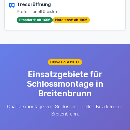
Tresoröffnung
Professionell & diskret
Standard: ab 149€
Notdienst: ab 199€
EINSATZGEBIETE
Einsatzgebiete für
Schlossmontage in
Breitenbrunn
Qualitätsmontage von Schlössern in allen Bezirken von
Breitenbrunn.