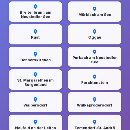
Breitenbrunn am
Mörbisch am See
Neusiedler See
Rust
Oggau
Purbach am Neusiedler
Donnerskirchen
See
St. Margarethen im
Forchtenstein
Burgenland
Walbersdorf
Wulkaprodersdorf
Neufeld an der Leitha
Zemendorf-St. Andrä