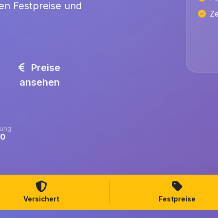
ten Festpreise und
Ze
Preise
ansehen
ung
.0
Versichert
Festpreise