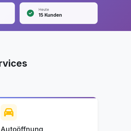
Heute
15
Kunden
rvices
Autoöffnung