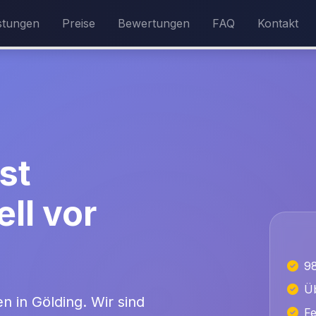
stungen
Preise
Bewertungen
FAQ
Kontakt
st
ll vor
9
Üb
en in Gölding. Wir sind
Fe