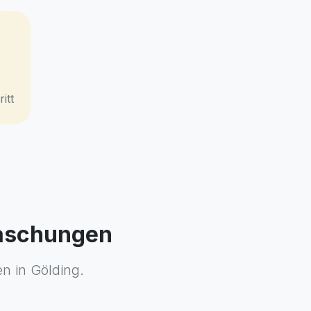
itt
raschungen
en in Gölding.