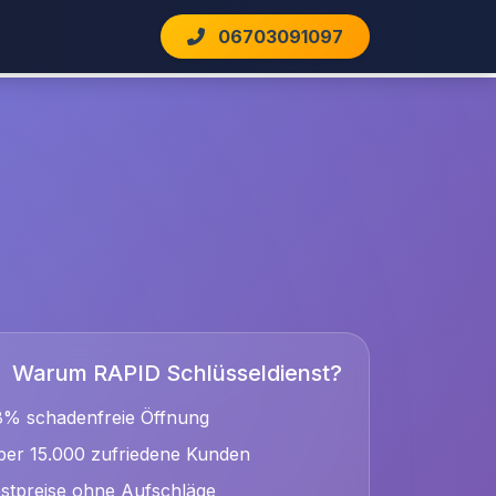
06703091097
Warum RAPID Schlüsseldienst?
8% schadenfreie Öffnung
er 15.000 zufriedene Kunden
stpreise ohne Aufschläge