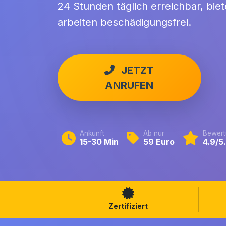
24 Stunden täglich erreichbar, bie
arbeiten beschädigungsfrei.
JETZT
ANRUFEN
Ankunft
Ab nur
Bewert
15-30 Min
59 Euro
4.9/5
Zertifiziert