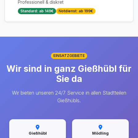
Professionell & diskret
Standard: ab 149€
Notdienst: ab 199€
EINSATZGEBIETE
Wir sind in ganz Gießhübl für
Sie da
Wir bieten unseren 24/7 Service in allen Stadtteilen
Gießhübls.
Gießhübl
Mödling