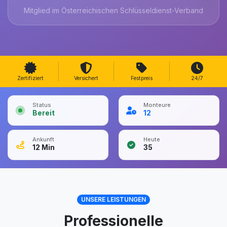
Mitglied im Österreichischen Schlüsseldienst-Verband
Zertifiziert
Versichert
Festpreis
24/7
Status
Monteure
Bereit
12
Ankunft
Heute
12
Min
35
UNSERE LEISTUNGEN
Professionelle