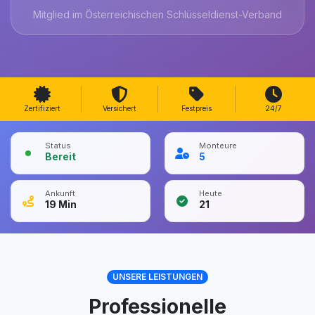
Mitglied im Österreichischen Schlüsseldienst-Verband
Zertifiziert
Versichert
Festpreis
24/7
Status
Monteure
Bereit
5
Ankunft
Heute
19
Min
21
UNSERE LEISTUNGEN
Professionelle