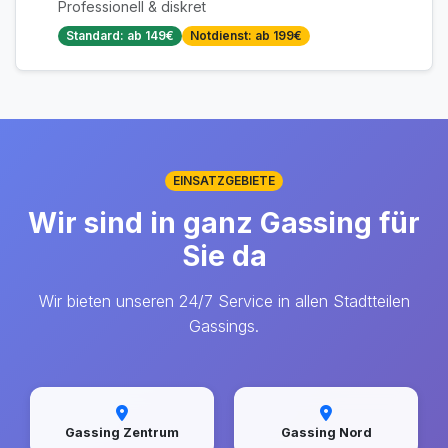
Professionell & diskret
Standard: ab 149€
Notdienst: ab 199€
EINSATZGEBIETE
Wir sind in ganz Gassing für
Sie da
Wir bieten unseren 24/7 Service in allen Stadtteilen
Gassings.
Gassing Zentrum
Gassing Nord