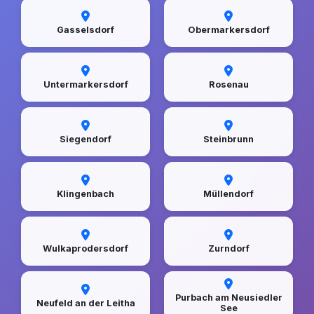
Gasselsdorf
Obermarkersdorf
Untermarkersdorf
Rosenau
Siegendorf
Steinbrunn
Klingenbach
Müllendorf
Wulkaprodersdorf
Zurndorf
Purbach am Neusiedler
Neufeld an der Leitha
See