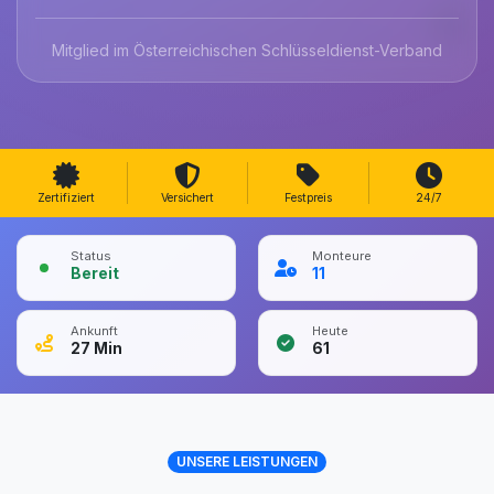
Mitglied im Österreichischen Schlüsseldienst-Verband
Zertifiziert
Versichert
Festpreis
24/7
Status
Monteure
Bereit
11
Ankunft
Heute
27
Min
61
UNSERE LEISTUNGEN