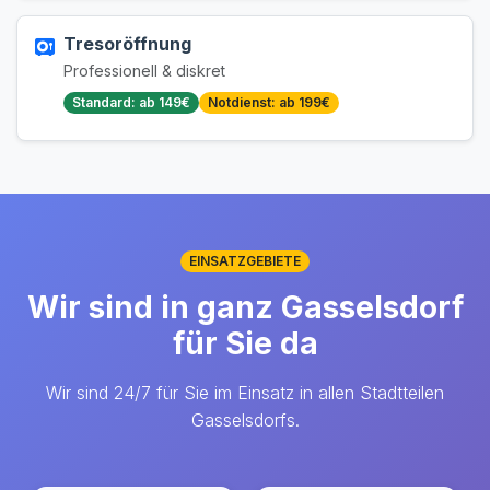
Tresoröffnung
Professionell & diskret
Standard: ab 149€
Notdienst: ab 199€
EINSATZGEBIETE
Wir sind in ganz Gasselsdorf
für Sie da
Wir sind 24/7 für Sie im Einsatz in allen Stadtteilen
Gasselsdorfs.