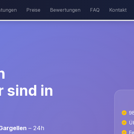
stungen
Preise
Bewertungen
FAQ
Kontakt
n
 sind in
9
Üb
Gargellen
– 24h
Fe