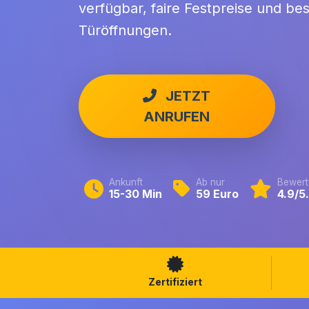
verfügbar, faire Festpreise und be
Türöffnungen.
JETZT
ANRUFEN
Ankunft
Ab nur
Bewert
15-30 Min
59 Euro
4.9/5
Zertifiziert