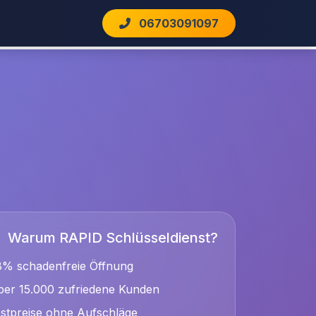
06703091097
Warum RAPID Schlüsseldienst?
8% schadenfreie Öffnung
er 15.000 zufriedene Kunden
stpreise ohne Aufschläge