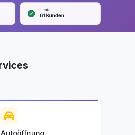
Heute
61
Kunden
rvices
Autoöffnung