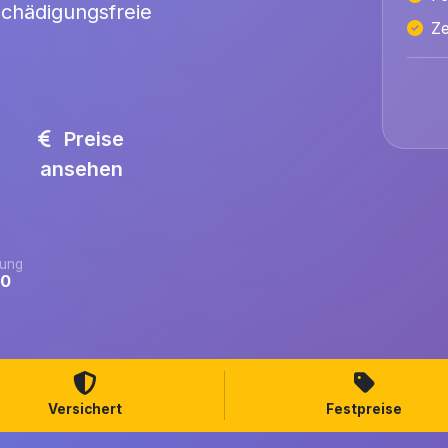
schädigungsfreie
Ze
Preise
ansehen
ung
.0
Versichert
Festpreise