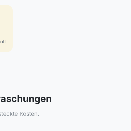
itt
rraschungen
steckte Kosten.