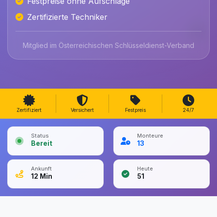
Festpreise ohne Aufschläge
Zertifizierte Techniker
Mitglied im Österreichischen Schlüsseldienst-Verband
Zertifiziert
Versichert
Festpreis
24/7
Status
Monteure
Bereit
13
Ankunft
Heute
12
Min
51