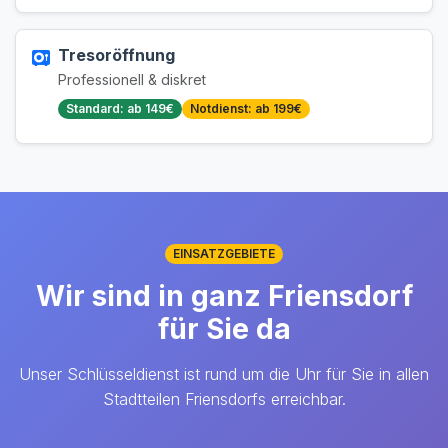
Tresoröffnung
Professionell & diskret
Standard: ab 149€
Notdienst: ab 199€
EINSATZGEBIETE
Wir sind in ganz Friensdorf
für Sie da
Unser Schlüsseldienst ist rund um die Uhr für Sie in allen
Stadtteilen Friensdorfs erreichbar.