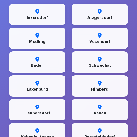
Inzersdorf
Atzgersdorf
Mödling
Vösendorf
Baden
Schwechat
Laxenburg
Himberg
Hennersdorf
Achau
Kaltenleutgeben
Perchtoldsdorf