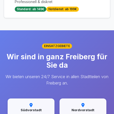
Professionell & diskret
Standard: ab 149€
Notdienst: ab 199€
EINSATZGEBIETE
Wir sind in ganz Freiberg für
Sie da
Wir bieten unseren 24/7 Service in allen Stadtteilen von
Freiberg an.
Südvorstadt
Nordvorstadt