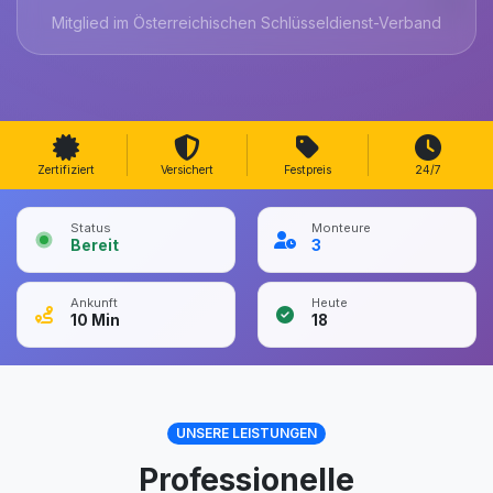
Mitglied im Österreichischen Schlüsseldienst-Verband
Zertifiziert
Versichert
Festpreis
24/7
Status
Monteure
Bereit
3
Ankunft
Heute
10
Min
18
UNSERE LEISTUNGEN
Professionelle