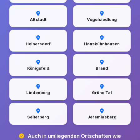
Altstadt
Vogelsiedlung
Heinersdorf
Hanskühnhausen
Königsfeld
Brand
Lindenberg
Grüne Tal
Seilerberg
Jeremiasberg
Auch in umliegenden Ortschaften wie