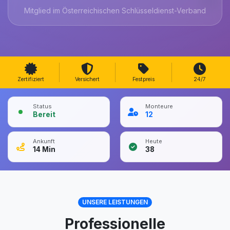
Mitglied im Österreichischen Schlüsseldienst-Verband
Zertifiziert
Versichert
Festpreis
24/7
Status
Monteure
Bereit
12
Ankunft
Heute
14
Min
38
UNSERE LEISTUNGEN
Professionelle