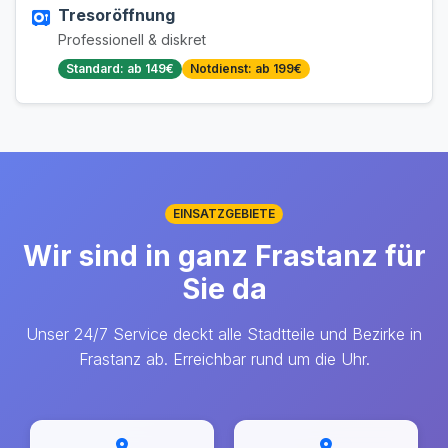
Tresoröffnung
Professionell & diskret
Standard: ab 149€
Notdienst: ab 199€
EINSATZGEBIETE
Wir sind in ganz Frastanz für
Sie da
Unser 24/7 Service deckt alle Stadtteile und Bezirke in
Frastanz ab. Erreichbar rund um die Uhr.