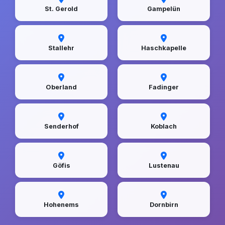
St. Gerold
Gampelün
Stallehr
Haschkapelle
Oberland
Fadinger
Senderhof
Koblach
Göfis
Lustenau
Hohenems
Dornbirn