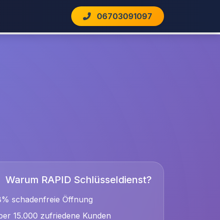
06703091097
Warum RAPID Schlüsseldienst?
8% schadenfreie Öffnung
er 15.000 zufriedene Kunden