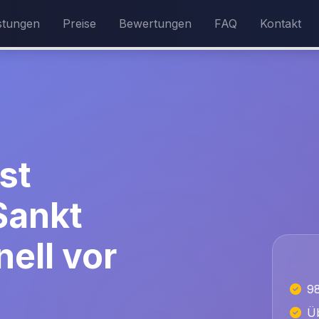
stungen
Preise
Bewertungen
FAQ
Kontakt
st
Sankt
ell vor
9
Üb