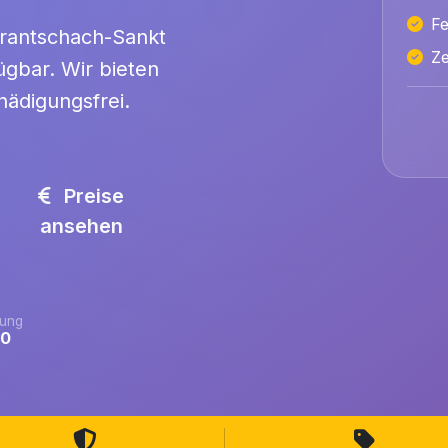
Fe
 Frantschach-Sankt
Ze
gbar. Wir bieten
hädigungsfrei.
Preise
ansehen
ung
.0