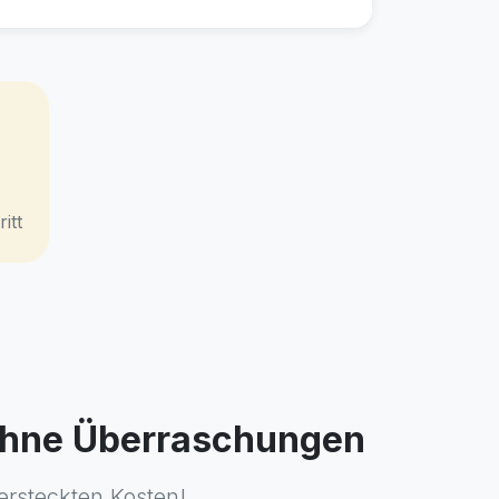
itt
 ohne Überraschungen
ersteckten Kosten!