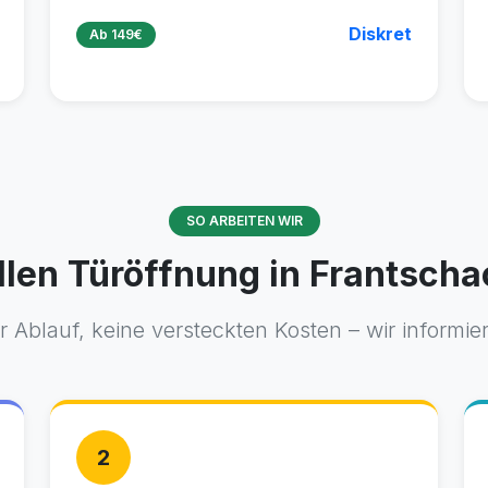
Diskret
Ab 149€
SO ARBEITEN WIR
llen Türöffnung in Frantsch
 Ablauf, keine versteckten Kosten – wir informie
2