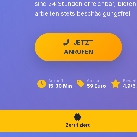
sind 24 Stunden erreichbar, bieten
arbeiten stets beschädigungsfrei.
JETZT
ANRUFEN
Ankunft
Ab nur
Bewert
15-30 Min
59 Euro
4.9/5
Zertifiziert