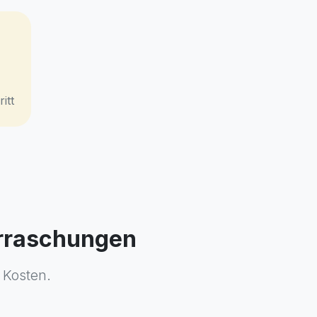
itt
berraschungen
 Kosten.