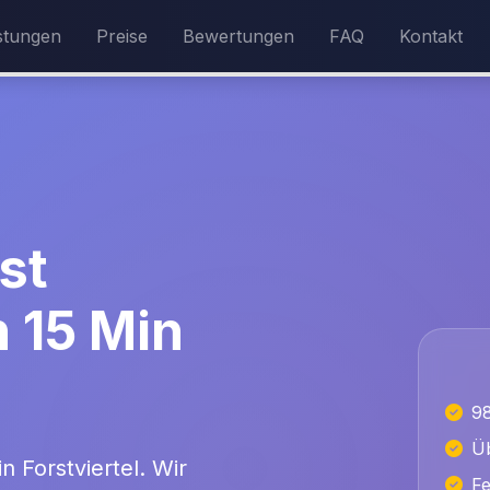
stungen
Preise
Bewertungen
FAQ
Kontakt
st
n 15 Min
9
Üb
n Forstviertel. Wir
Fe