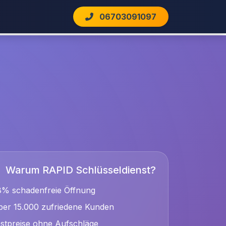
06703091097
Warum RAPID Schlüsseldienst?
8% schadenfreie Öffnung
er 15.000 zufriedene Kunden
stpreise ohne Aufschläge