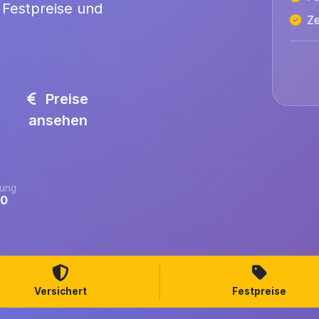
 Festpreise und
Ze
Preise
ansehen
ung
.0
Versichert
Festpreise