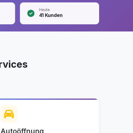
Heute
41
Kunden
rvices
Autoöffnung