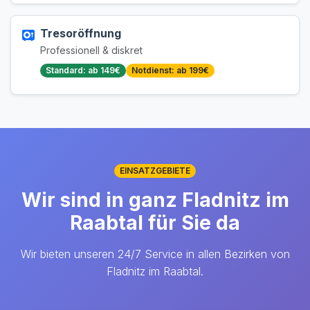
Tresoröffnung
Professionell & diskret
Standard: ab 149€
Notdienst: ab 199€
EINSATZGEBIETE
Wir sind in ganz Fladnitz im
Raabtal für Sie da
Wir bieten unseren 24/7 Service in allen Bezirken von
Fladnitz im Raabtal.