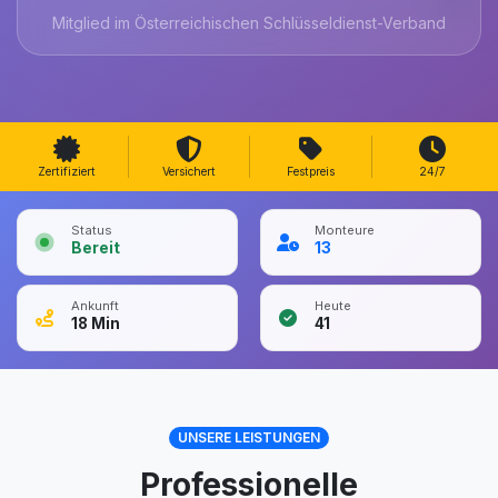
Mitglied im Österreichischen Schlüsseldienst-Verband
Zertifiziert
Versichert
Festpreis
24/7
Status
Monteure
Bereit
13
Ankunft
Heute
18
Min
41
UNSERE LEISTUNGEN
Professionelle