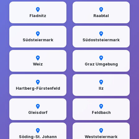
Fladnitz
Raabtal
Südsteiermark
Südoststeiermark
Weiz
Graz Umgebung
Hartberg-Fürstenfeld
Ilz
Gleisdorf
Feldbach
Söding-St. Johann
Weststeiermark