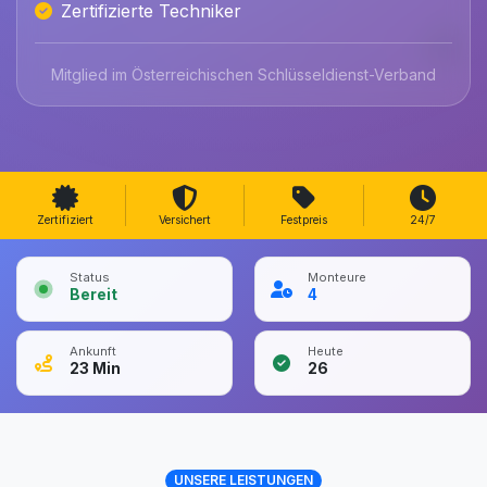
Zertifizierte Techniker
Mitglied im Österreichischen Schlüsseldienst-Verband
Zertifiziert
Versichert
Festpreis
24/7
Status
Monteure
Bereit
4
Ankunft
Heute
23
Min
26
UNSERE LEISTUNGEN