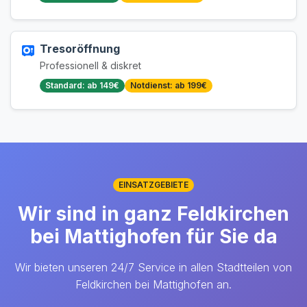
Tresoröffnung
Professionell & diskret
Standard: ab 149€
Notdienst: ab 199€
EINSATZGEBIETE
Wir sind in ganz Feldkirchen
bei Mattighofen für Sie da
Wir bieten unseren 24/7 Service in allen Stadtteilen von
Feldkirchen bei Mattighofen an.