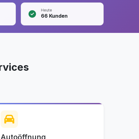
Heute
66
Kunden
rvices
Autoöffnung