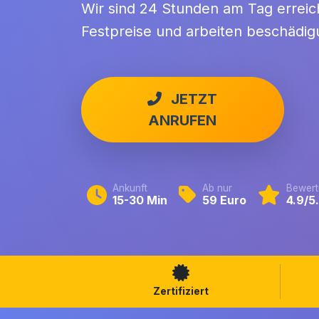
Wir sind 24 Stunden am Tag erreic
Festpreise und arbeiten beschädigu
JETZT
ANRUFEN
Ankunft
Ab nur
Bewert
15-30 Min
59 Euro
4.9/5
Zertifiziert