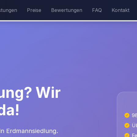
stungen
Preise
Bewertungen
FAQ
Kontakt
ung? Wir
da!
9
Üb
 in Erdmannsiedlung.
Fe