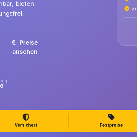
hbar, bieten
Ze
ngsfrei.
Preise
ansehen
ung
.0
Versichert
Festpreise