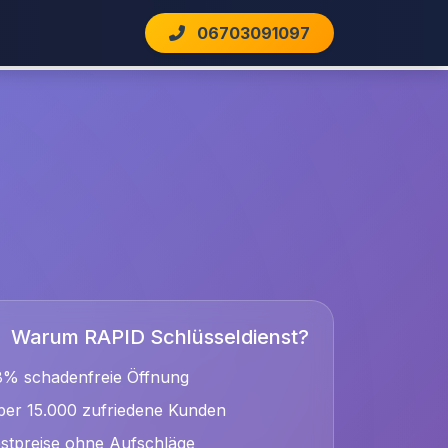
06703091097
Warum RAPID Schlüsseldienst?
8% schadenfreie Öffnung
er 15.000 zufriedene Kunden
stpreise ohne Aufschläge