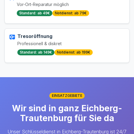
Vor-Ort-Reparatur möglich
Standard: ab 49€
Notdienst: ab 79€
Tresoröffnung
Professionell & diskret
Standard: ab 149€
Notdienst: ab 199€
EINSATZGEBIETE
Wir sind in ganz Eichberg-
Trautenburg für Sie da
Unser Schlüsseldienst in Eichberg-Trautenburg ist 24/7