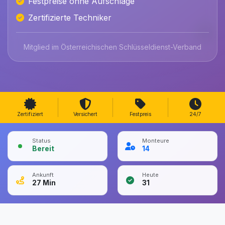
Festpreise ohne Aufschläge
Zertifizierte Techniker
Mitglied im Österreichischen Schlüsseldienst-Verband
Zertifiziert
Versichert
Festpreis
24/7
Status
Monteure
Bereit
14
Ankunft
Heute
27
Min
31