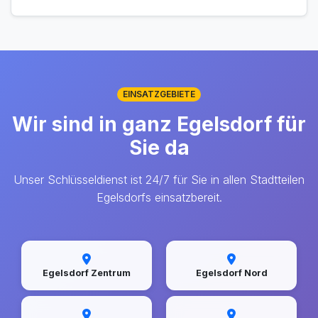
EINSATZGEBIETE
Wir sind in ganz Egelsdorf für
Sie da
Unser Schlüsseldienst ist 24/7 für Sie in allen Stadtteilen
Egelsdorfs einsatzbereit.
Egelsdorf Zentrum
Egelsdorf Nord