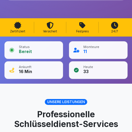
Zertifiziert
Versichert
Festpreis
24/7
Status
Monteure
Bereit
11
Ankunft
Heute
16
Min
33
UNSERE LEISTUNGEN
Professionelle
Schlüsseldienst-Services