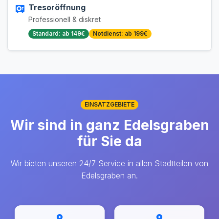
Tresoröffnung
Professionell & diskret
Standard: ab 149€
Notdienst: ab 199€
EINSATZGEBIETE
Wir sind in ganz Edelsgraben
für Sie da
Wir bieten unseren 24/7 Service in allen Stadtteilen von
Edelsgraben an.