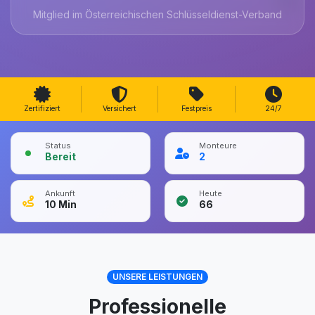
Mitglied im Österreichischen Schlüsseldienst-Verband
Zertifiziert
Versichert
Festpreis
24/7
Status
Monteure
Bereit
2
Ankunft
Heute
10
Min
66
UNSERE LEISTUNGEN
Professionelle