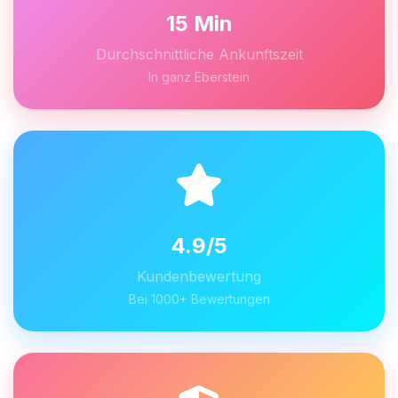
15 Min
Durchschnittliche Ankunftszeit
In ganz Eberstein
4.9/5
Kundenbewertung
Bei 1000+ Bewertungen