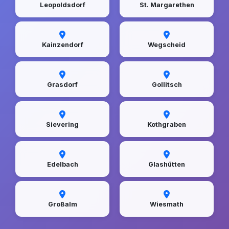
Leopoldsdorf
St. Margarethen
Kainzendorf
Wegscheid
Grasdorf
Gollitsch
Sievering
Kothgraben
Edelbach
Glashütten
Großalm
Wiesmath