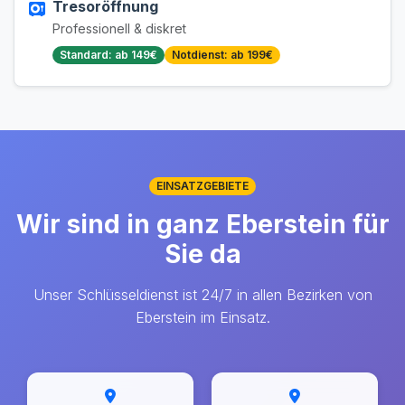
Tresoröffnung
Professionell & diskret
Standard: ab 149€
Notdienst: ab 199€
EINSATZGEBIETE
Wir sind in ganz Eberstein für
Sie da
Unser Schlüsseldienst ist 24/7 in allen Bezirken von
Eberstein im Einsatz.