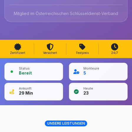
Mitglied im Österreichischen Schlüsseldienst-Verband
Zertifiziert
Versichert
Festpreis
24/7
Status
Monteure
Bereit
5
Ankunft
Heute
29
Min
23
UNSERE LEISTUNGEN