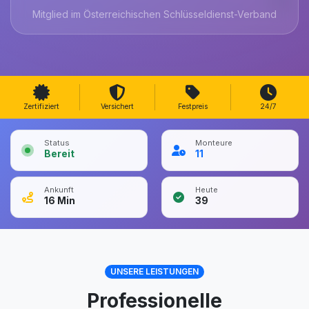
Mitglied im Österreichischen Schlüsseldienst-Verband
Zertifiziert
Versichert
Festpreis
24/7
Status
Monteure
Bereit
11
Ankunft
Heute
16
Min
39
UNSERE LEISTUNGEN
Professionelle