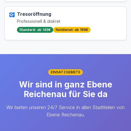
Tresoröffnung
Professionell & diskret
Standard: ab 149€
Notdienst: ab 199€
EINSATZGEBIETE
Wir sind in ganz Ebene
Reichenau für Sie da
Wir bieten unseren 24/7 Service in allen Stadtteilen von
Ebene Reichenau.