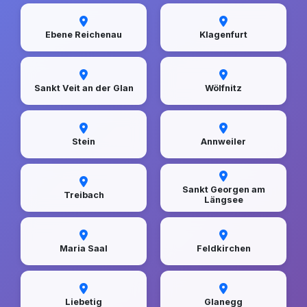
Ebene Reichenau
Klagenfurt
Sankt Veit an der Glan
Wölfnitz
Stein
Annweiler
Sankt Georgen am
Treibach
Längsee
Maria Saal
Feldkirchen
Liebetig
Glanegg