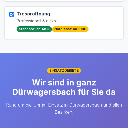
Tresoröffnung
Professionell & diskret
Standard: ab 149€
Notdienst: ab 199€
EINSATZGEBIETE
Wir sind in ganz
Dürwagersbach für Sie da
Rund um die Uhr im Einsatz in Dürwagersbach und allen
Bezirken.