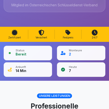
Mitglied im Österreichischen Schlüsseldienst-Verband
Zertifiziert
Versichert
Festpreis
24/7
Status
Monteure
Bereit
2
Ankunft
Heute
14
Min
7
UNSERE LEISTUNGEN
Professionelle