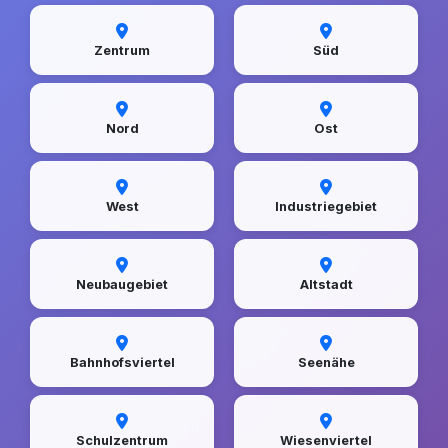
Zentrum
Süd
Nord
Ost
West
Industriegebiet
Neubaugebiet
Altstadt
Bahnhofsviertel
Seenähe
Schulzentrum
Wiesenviertel