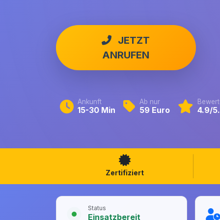
JETZT
ANRUFEN
Ankunft
Ab nur
Bewert
15-30 Min
59 Euro
4.9/5
Zertifiziert
Status
Einsatzbereit