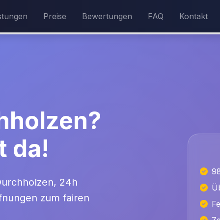
stungen
Preise
Bewertungen
FAQ
Kontakt
chholzen?
t da!
9
 Durchholzen, 24h
Üb
öffnungen zum fairen
Fe
Ze