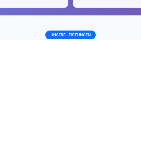
UNSERE LEISTUNGEN
ssionelle Schlüsseldienst-Se
Schnell, zuverlässig und ohne Beschädigungen
Schlosswechsel
Professioneller Austausch mit