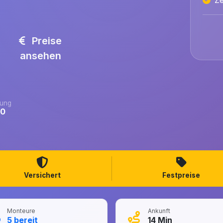
Preise
ansehen
ung
.0
Versichert
Festpreise
Monteure
Ankunft
5
bereit
14
Min