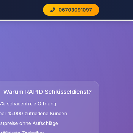
06703091097
Warum RAPID Schlüsseldienst?
8% schadenfreie Öffnung
er 15.000 zufriedene Kunden
stpreise ohne Aufschläge
rtifizierte Techniker