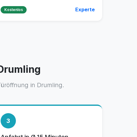
Experte
Kostenlos
 Drumling
Türöffnung in Drumling.
3