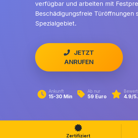
verfügbar und arbeiten mit Festpre
Beschädigungsfreie Türöffnungen s
Spezialgebiet.
JETZT
ANRUFEN
Ankunft
Ab nur
Bewert
15-30 Min
59 Euro
4.9/5
Zertifiziert