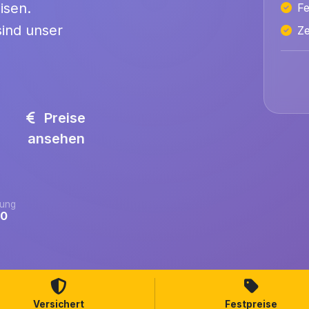
isen.
Fe
ind unser
Ze
Preise
ansehen
ung
.0
Versichert
Festpreise