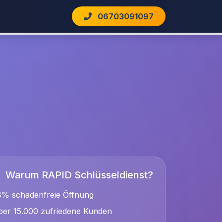
06703091097
Warum RAPID Schlüsseldienst?
8% schadenfreie Öffnung
er 15.000 zufriedene Kunden