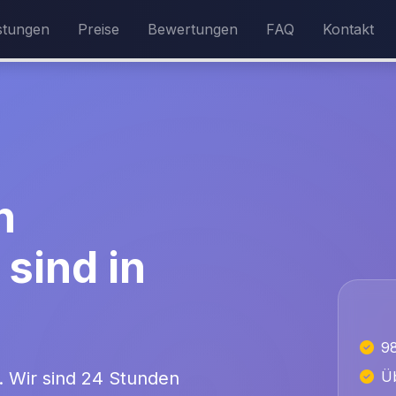
stungen
Preise
Bewertungen
FAQ
Kontakt
n
sind in
9
g. Wir sind 24 Stunden
Üb