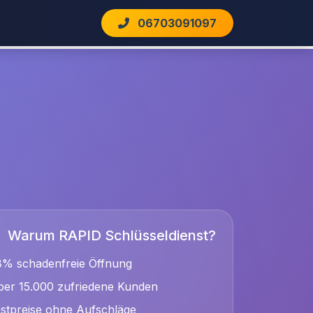
06703091097
Warum RAPID Schlüsseldienst?
8% schadenfreie Öffnung
er 15.000 zufriedene Kunden
stpreise ohne Aufschläge