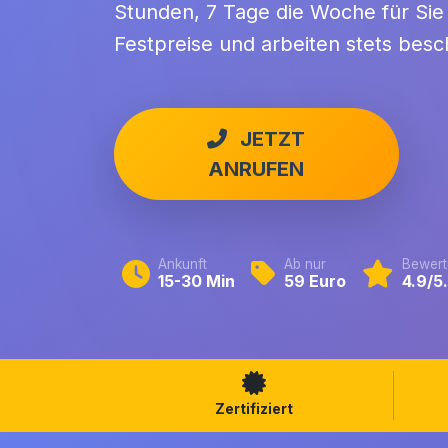
Stunden, 7 Tage die Woche für Sie 
Festpreise und arbeiten stets besc
JETZT
ANRUFEN
Ankunft
Ab nur
Bewert
15-30 Min
59 Euro
4.9/5
Zertifiziert