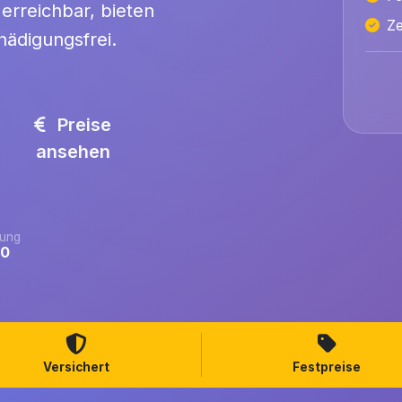
erreichbar, bieten
Ze
hädigungsfrei.
Preise
ansehen
ung
.0
Versichert
Festpreise