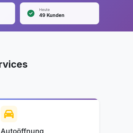
Heute
49
Kunden
rvices
Autoöffnung