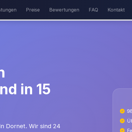
stungen
Preise
Bewertungen
FAQ
Kontakt
n
nd in 15
9
Üb
 in Dornet. Wir sind 24
Fe