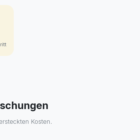
itt
raschungen
ersteckten Kosten.