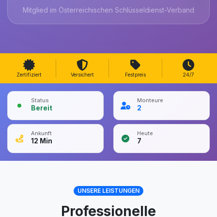
Mitglied im Österreichischen Schlüsseldienst-Verband
Zertifiziert
Versichert
Festpreis
24/7
Status
Monteure
Bereit
2
Ankunft
Heute
12
Min
7
UNSERE LEISTUNGEN
Professionelle