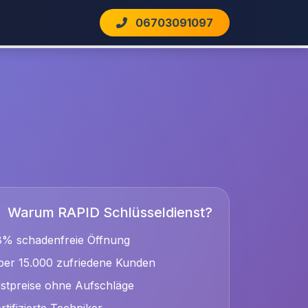
06703091097
Warum RAPID Schlüsseldienst?
8% schadenfreie Öffnung
er 15.000 zufriedene Kunden
stpreise ohne Aufschläge
rtifizierte Techniker