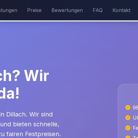
stungen
Preise
Bewertungen
FAQ
Kontakt
ach? Wir
da!
9
n Dillach. Wir sind
Üb
 und bieten schnelle,
Fe
u fairen Festpreisen.
Ze