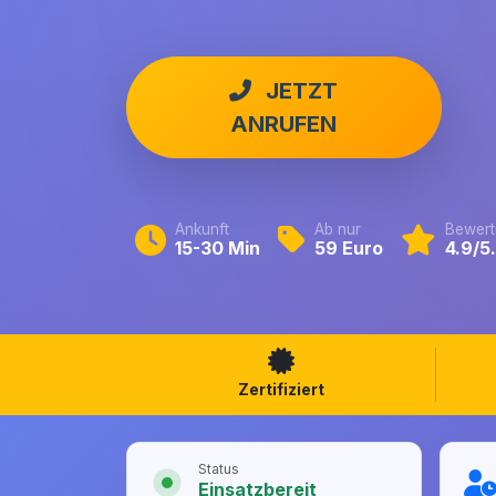
JETZT
ANRUFEN
Ankunft
Ab nur
Bewert
15-30 Min
59 Euro
4.9/5
Zertifiziert
Status
Einsatzbereit