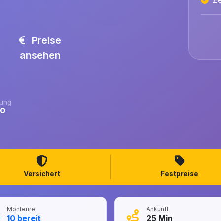
Preise
ansehen
ung
.0
Versichert
Festpreise
Monteure
Ankunft
10
bereit
25
Min