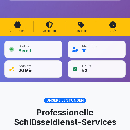
Zertifiziert
Versichert
Festpreis
24/7
Status
Monteure
Bereit
10
Ankunft
Heute
20
Min
52
UNSERE LEISTUNGEN
Professionelle
Schlüsseldienst-Services