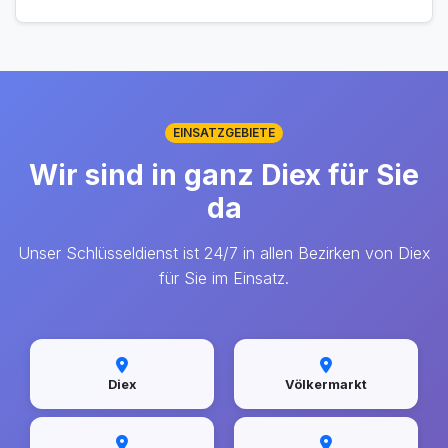
EINSATZGEBIETE
Wir sind in ganz Diex für Sie
da
Unser Schlüsseldienst ist 24/7 in allen Bezirken von Diex
für Sie im Einsatz.
Diex
Völkermarkt