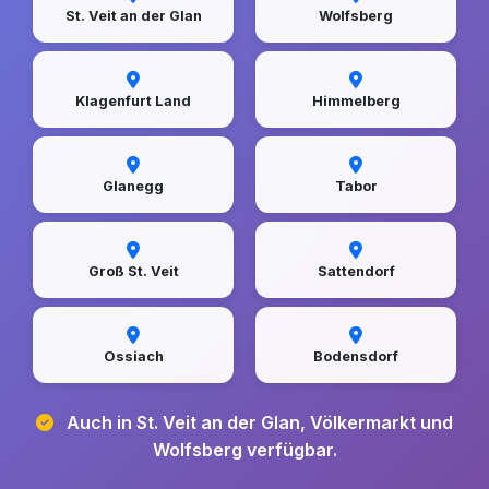
St. Veit an der Glan
Wolfsberg
Klagenfurt Land
Himmelberg
Glanegg
Tabor
Groß St. Veit
Sattendorf
Ossiach
Bodensdorf
Auch in St. Veit an der Glan, Völkermarkt und
Wolfsberg verfügbar.